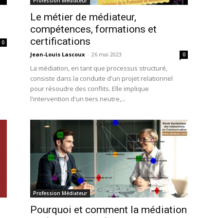
Profession Médiateur
Le métier de médiateur,
compétences, formations et
certifications
0
Jean-Louis Lascoux
-
26 mai 2023
0
x
La médiation, en tant que processus structuré,
consiste dans la conduite d'un projet relationnel
pour résoudre des conflits. Elle implique
l'intervention d'un tiers neutre,...
Profession Médiateur
Pourquoi et comment la médiation