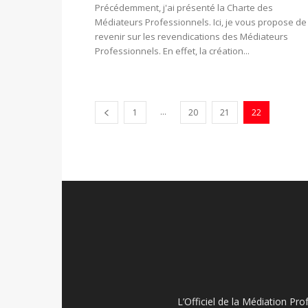
Précédemment, j'ai présenté la Charte des
Médiateurs Professionnels. Ici, je vous propose de
revenir sur les revendications des Médiateurs
Professionnels. En effet, la création...
...
1
20
21
22
L’Officiel de la Médiation Pro