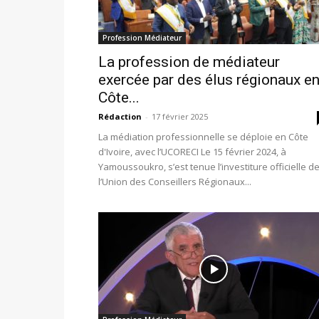
Profession Médiateur
La profession de médiateur
exercée par des élus régionaux e
Côte...
Rédaction
-
17 février 2025
La médiation professionnelle se déploie en Côte
d'Ivoire, avec l’UCORECI Le 15 février 2024, à
Yamoussoukro, s’est tenue l’investiture officielle d
l’Union des Conseillers Régionaux...