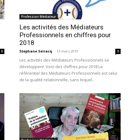
Profession Médiateur
Les activités des Médiateurs
n
Professionnels en chiffres pour
2018
Stephane Seiracq
-
13 mars 2019
0
0
Les activités des Médiateurs Professionnels se
développent. Voici des chiffres pour 2018 Le
e
référentiel des Médiateurs Professionnels est celui
de la qualité relationnelle, sans lequel...