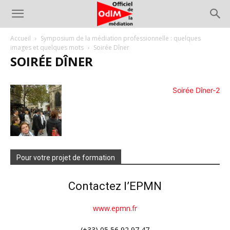
Accueil
Symposium de la médiation professionnelle : quelques
images et quelques mots
Soirée Dîner
SOIRÉE DÎNER
Soirée Dîner-2
Pour votre projet de formation
Contactez l’EPMN
www.epmn.fr
(+33) 05 56 92 97 47