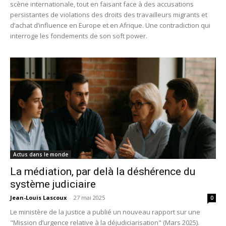
scène internationale, tout en faisant face à des accusations
persistantes de violations des droits des travailleurs migrants et
d’achat d’influence en Europe et en Afrique. Une contradiction qui
interroge les fondements de son soft power.
Actus dans le monde
La médiation, par delà la déshérence du
système judiciaire
Jean-Louis Lascoux
-
27 mai 2025
0
Le ministère de la justice a publié un nouveau rapport sur une
"Mission d’urgence relative à la déjudiciarisation" (Mars 2025).