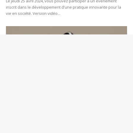
Le jeudi 25 avril 2024, vous pouvez participer à un événement
inscrit dans le développement d'une pratique innovante pour la
vie en société. Version vidéo...
Afrique
Symposium de la Médiation 2024
Jean-Louis Lascoux
-
10 avril 2024
0
En 2014, une décennie a été préparée avec une programmation
de 2015 à 2025 : la décennie du droit à la médiation. Chaque année
une promotion de nouveaux...