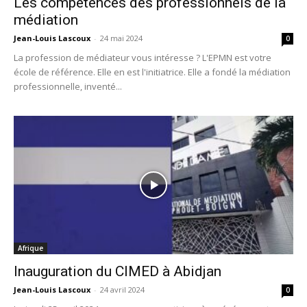
Les compétences des professionnels de la
médiation
Jean-Louis Lascoux
-
24 mai 2024
0
La profession de médiateur vous intéresse ? L'EPMN est votre
école de référence. Elle en est l'initiatrice. Elle a fondé la médiation
professionnelle, inventé...
Afrique
Inauguration du CIMED à Abidjan
Jean-Louis Lascoux
-
24 avril 2024
0