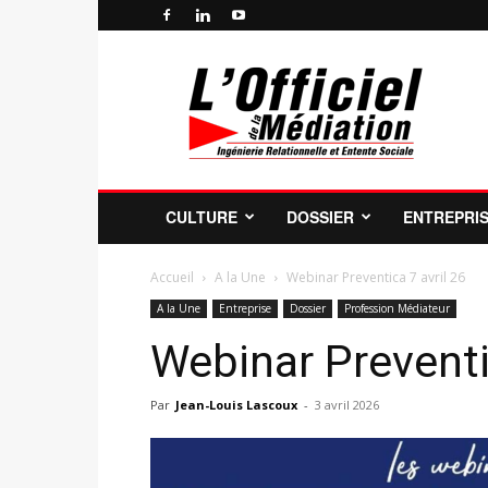
Officiel
de
la
Médiation
Professionnelle
et
de
CULTURE
DOSSIER
ENTREPRI
la
Profession
de
Accueil
A la Une
Webinar Preventica 7 avril 26
Médiateur
A la Une
Entreprise
Dossier
Profession Médiateur
Webinar Preventi
Par
Jean-Louis Lascoux
-
3 avril 2026