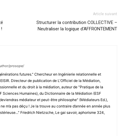
Article suivant
té
Structurer la contribution COLLECTIVE –
 !
Neutraliser la logique d’AFFRONTEMENT
/author/prosope/
générations futures." Chercheur en Ingénierie relationnelle et
ISIR. Directeur de publication de L'Officiel de la Médiation,
ssionnelle et du droit à la médiation, auteur de "Pratique de la
SF Sciences Humaines), du Dictionnaire de la Médiation (ESF
deviendras médiateur et peut-être philosophe" (Médiateurs Ed.),
e ne m’a pas déçu ! Je la trouve au contraire d’année en année plus
ystérieuse..." Friedrich Nietzsche, Le gai savoir, aphorisme 324,