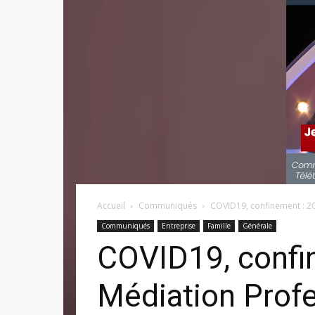
Accueil
Communiqués
COVID19, confinement : 20
Communiqués
Entreprise
Famille
Générale
COVID19, confin
Médiation Profe