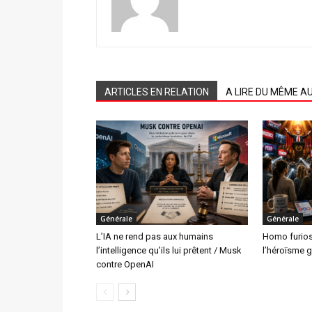
ARTICLES EN RELATION
A LIRE DU MÊME A
Générale
Générale
L’IA ne rend pas aux humains
Homo furiosu
l’intelligence qu’ils lui prêtent / Musk
l’héroïsme g
contre OpenAI