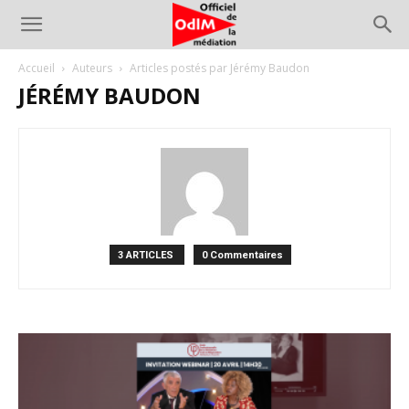
Accueil
Auteurs
Articles postés par Jérémy Baudon
JÉRÉMY BAUDON
3 ARTICLES
0 Commentaires