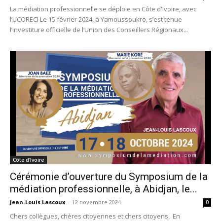
La médiation professionnelle se déploie en Côte d'Ivoire, avec
l’UCORECI Le 15 février 2024, à Yamoussoukro, s’est tenue
l’investiture officielle de l’Union des Conseillers Régionaux...
Côte d'Ivoire
Cérémonie d’ouverture du Symposium de la
médiation professionnelle, à Abidjan, le...
Jean-Louis Lascoux
-
12 novembre 2024
0
Chers collègues, chères citoyennes et chers citoyens, En