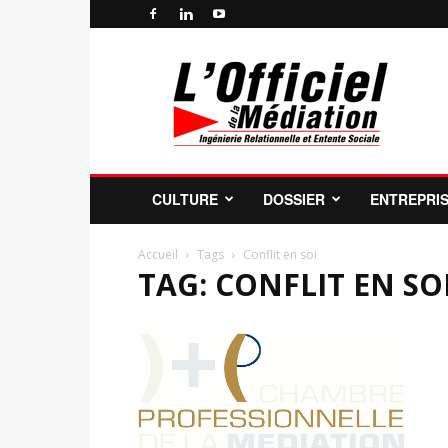
Officiel
de
la
Médiation
Professionnelle
et
de
CULTURE
DOSSIER
ENTREPRI
la
Profession
de
Accueil
Tags
Conflit en soi
TAG: CONFLIT EN SO
Médiateur