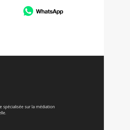
ue spécialisée sur la médiation
lle.