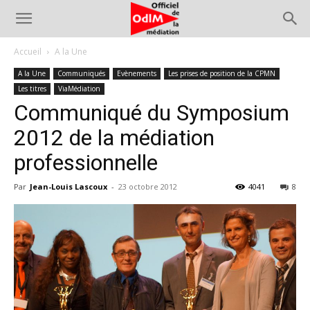
Accueil
A la Une
A la Une
Communiqués
Evènements
Les prises de position de la CPMN
Les titres
ViaMédiation
Communiqué du Symposium
2012 de la médiation
professionnelle
Par
Jean-Louis Lascoux
-
23 octobre 2012
4041
8