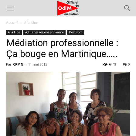
Accueil
A la Une
A la Une
Actus des régions en France
Dom-Tom
Médiation professionnelle :
Ça bouge en Martinique…..
Par
CPMN
-
11 mai 2015
6449
0