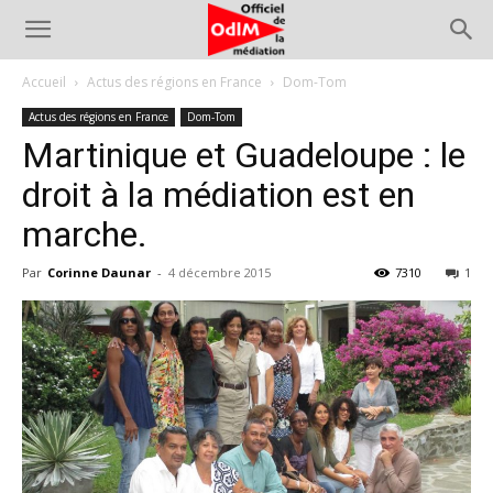
Accueil
Actus des régions en France
Dom-Tom
Actus des régions en France
Dom-Tom
Martinique et Guadeloupe : le
droit à la médiation est en
marche.
Par
Corinne Daunar
-
4 décembre 2015
7310
1