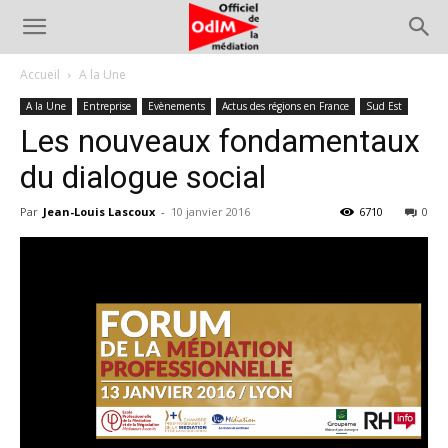
Accueil
A la Une
A la Une
Entreprise
Evènements
Actus des régions en France
Sud Est
Les nouveaux fondamentaux
du dialogue social
Par
Jean-Louis Lascoux
-
10 janvier 2016
6710
0