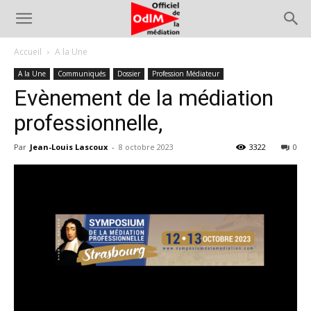
Accueil
A la Une
A la Une
Communiqués
Dossier
Profession Médiateur
Evènement de la médiation
professionnelle,
Par
Jean-Louis Lascoux
-
8 octobre 2023
3322
0