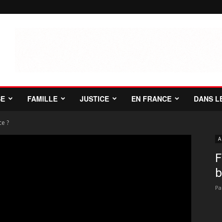
SE
FAMILLE
JUSTICE
EN FRANCE
DANS L
ce ?
A
F
b
Pa