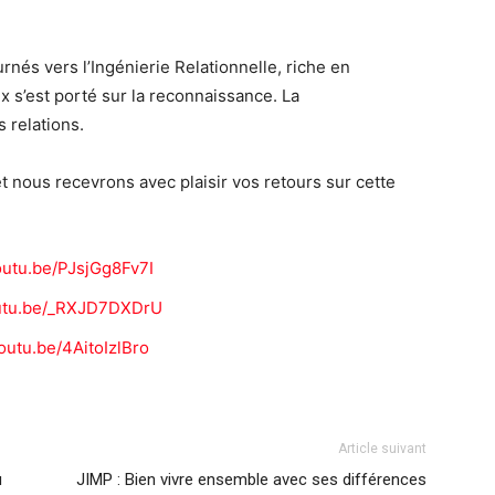
nés vers l’Ingénierie Relationnelle, riche en
ix s’est porté sur la reconnaissance. La
 relations.
 nous recevrons avec plaisir vos retours sur cette
youtu.be/PJsjGg8Fv7I
outu.be/_RXJD7DXDrU
youtu.be/4AitoIzlBro
Article suivant
u
JIMP : Bien vivre ensemble avec ses différences