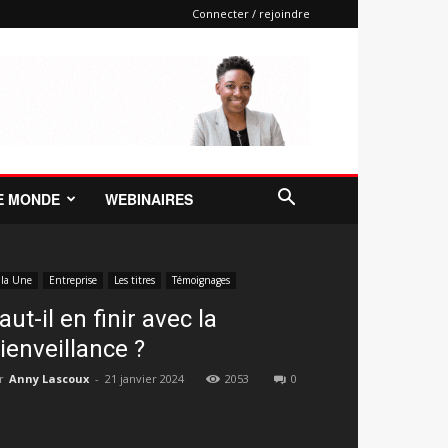
Connecter / rejoindre
E MONDE
WEBINAIRES
 la Une
Entreprise
Les titres
Témoignages
aut-il en finir avec la
ienveillance ?
r
Anny Lascoux
-
21 janvier 2024
2053
0