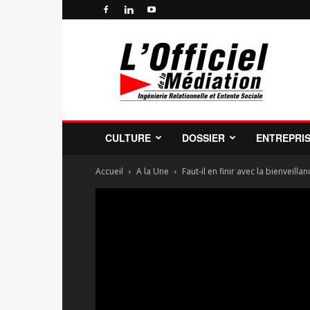
Officiel
de
la
Médiation
Professionnelle
et
de
CULTURE
DOSSIER
ENTREPRI
la
Profession
Accueil
A la Une
Faut-il en finir avec la bienveillan
de
Médiateur