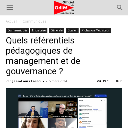
Accueil
Communiqués
Communiqués
Entreprise
Générale
Dossier
Profession Médiateur
Quels référentiels
pédagogiques de
management et de
gouvernance ?
Par
Jean-Louis Lascoux
-
5 mars 2024
1970
0