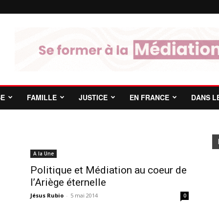
SE
FAMILLE
JUSTICE
EN FRANCE
DANS L
A la Une
Politique et Médiation au coeur de
l’Ariège éternelle
Jésus Rubio
-
5 mai 2014
0