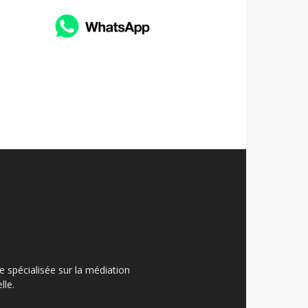
ue spécialisée sur la médiation
lle.