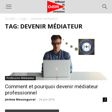
Accueil
Tags
Devenir médiateur
TAG: DEVENIR MÉDIATEUR
Profession Médiateur
Comment et pourquoi devenir médiateur
professionnel
Jérôme Messinguiral
-
24 juin 2016
2