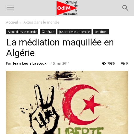
Accueil
Actus dans le monde
Actus dans le monde
Générale
Justice civile et pénale
Les titres
La médiation maquillée en
Algérie
Par
Jean-Louis Lascoux
-
15 mai 2011
7086
9