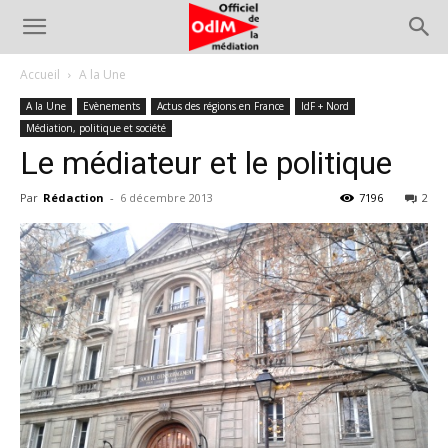
Accueil
A la Une
A la Une
Evènements
Actus des régions en France
IdF + Nord
Médiation, politique et société
Le médiateur et le politique
Par
Rédaction
-
6 décembre 2013
7196
2