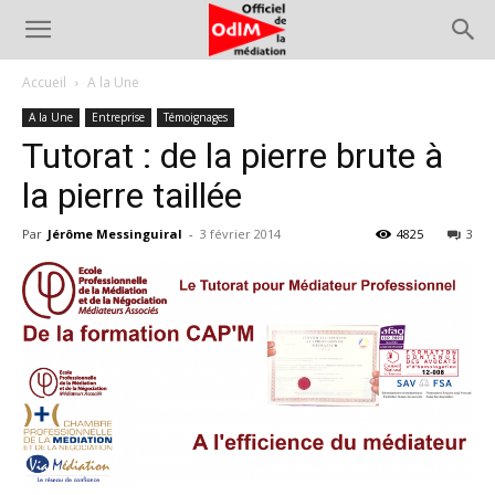
Accueil
A la Une
A la Une
Entreprise
Témoignages
Tutorat : de la pierre brute à
la pierre taillée
Par
Jérôme Messinguiral
-
3 février 2014
4825
3