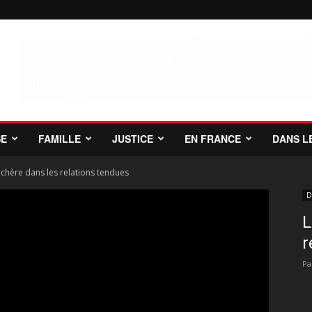
SE
FAMILLE
JUSTICE
EN FRANCE
DANS L
chère dans les relations tendues
D
L
r
Pa