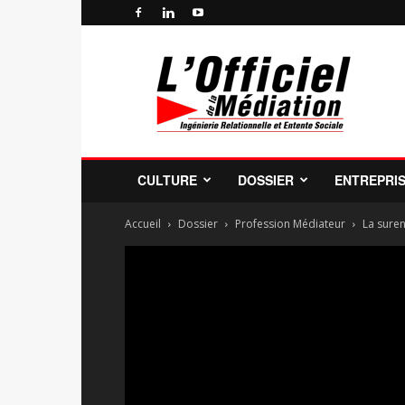
Officiel
de
la
Médiation
Professionnelle
et
de
CULTURE
DOSSIER
ENTREPRI
la
Profession
Accueil
Dossier
Profession Médiateur
La suren
de
Médiateur