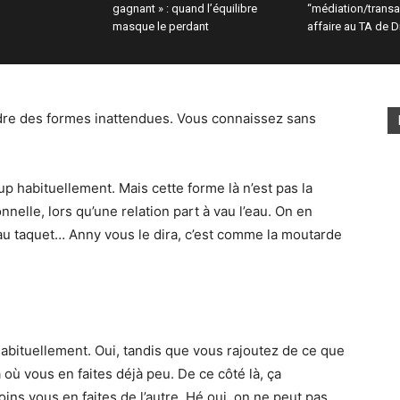
gagnant » : quand l’équilibre
“médiation/transa
masque le perdant
affaire au TA de D
dre des formes inattendues. Vous connaissez sans
oup habituellement. Mais cette forme là n’est pas la
lle, lors qu’une relation part à vau l’eau. On en
a au taquet… Anny vous le dira, c’est comme la moutarde
 habituellement. Oui, tandis que vous rajoutez de ce que
à où vous en faites déjà peu. De ce côté là, ça
oins vous en faites de l’autre. Hé oui, on ne peut pas