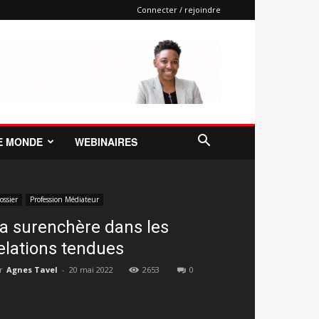
Connecter / rejoindre
E MONDE
WEBINAIRES
ossier
Profession Médiateur
a surenchère dans les
elations tendues
r
Agnes Tavel
-
20 mai 2022
2653
0