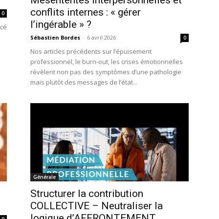
Mésententes interpersonnelles et
conflits internes : « gérer
0
l’ingérable » ?
ncé
Sébastien Bordes
-
6 avril 2026
0
Nos articles précédents sur l’épuisement
professionnel, le burn-out, les crises émotionnelles
révèlent non pas des symptômes d’une pathologie
mais plutôt des messages de l’état...
Générale
Structurer la contribution
COLLECTIVE – Neutraliser la
logique d’AFFRONTEMENT