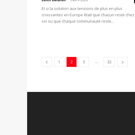
Et si la solution aux tensions de plus en plus
croissantes en Europe était que chacun reste chez
soi ou que chaque communauté reste...
...
1
2
3
32