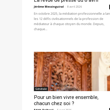
La revue de presse du 8 avril
Jérôme Messinguiral
-
8 avril 2026
En octobre 2025, la médiation professionnelle a la
les 12 défis civilisationnels de la profession de
médiateur à chaque citoyen du monde. Depuis,
chaque...
Générale
Pour un bien vivre ensemble,
chacun chez soi ?
Edith Delbreil
-
5 avril 2026