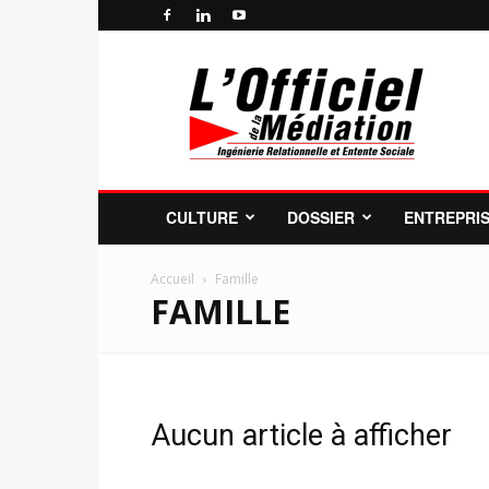
Officiel
de
la
Médiation
Professionnelle
et
de
CULTURE
DOSSIER
ENTREPRI
la
Profession
de
Accueil
Famille
FAMILLE
Médiateur
Aucun article à afficher