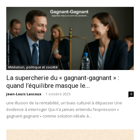
Médiation, politique et société
La supercherie du « gagnant-gagnant » :
quand l’équilibre masque le...
Jean-Louis Lascoux
-
1 octobre 2025
0
une illusion de la rentabilité, un biais culturel à dépasser Une
évidence à interroger Qui n’a jamais entendu l’expression «
gagnant-gagnant » comme solution idéale à...