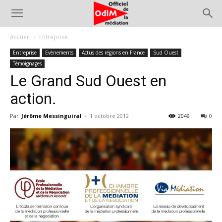
Accueil
Entreprise
Entreprise
Evènements
Actus des régions en France
Sud Ouest
Témoignages
Le Grand Sud Ouest en
action.
Par
Jérôme Messinguiral
-
1 octobre 2012
2049
0