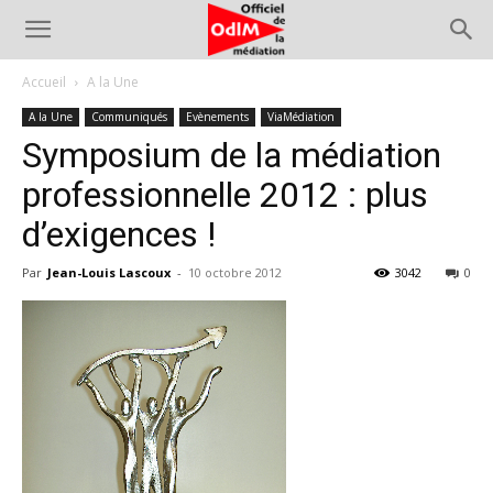
Accueil
A la Une
A la Une
Communiqués
Evènements
ViaMédiation
Symposium de la médiation
professionnelle 2012 : plus
d’exigences !
Par
Jean-Louis Lascoux
-
10 octobre 2012
3042
0