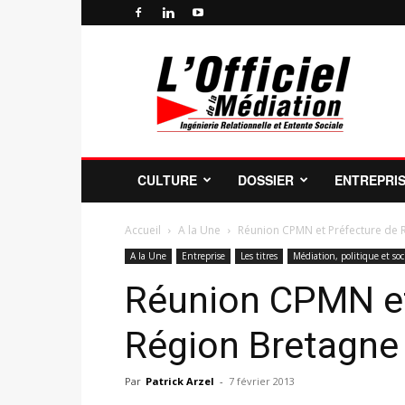
Officiel
de
la
Médiation
Professionnelle
et
de
CULTURE
DOSSIER
ENTREPRI
la
Profession
de
Accueil
A la Une
Réunion CPMN et Préfecture de 
Médiateur
A la Une
Entreprise
Les titres
Médiation, politique et soc
Réunion CPMN et
Région Bretagne
Par
Patrick Arzel
-
7 février 2013