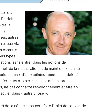
 Loire a
 Patrick
ître la
: la
deux autres
e réseau Via
la capacité
ous types
isations, sans entrer dans les notions de
nel de la restauration et du maintien « qualité
pécialisation » d’un médiateur peut le conduire à
référentiel d’expériences. La médiation
t, ne pas connaître l’environnement et être en
sculer dans « autre chose ».
t de la négociation peut faire l’objet de ce type de