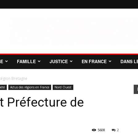
SE
FAMILLE
JUSTICE
EN FRANCE
DANS L
Région Bretagne
iété
Actus des régions en France
Nord Ouest
 Préfecture de
5608
2