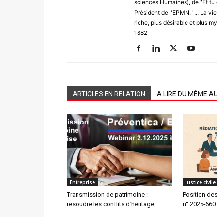
sciences Humaines), de "Et tu 
Président de l'EPMN. "... La vi
riche, plus désirable et plus m
1882
ARTICLES EN RELATION
A LIRE DU MÊME A
Entreprise
Justice civil
Transmission de patrimoine :
Position des
résoudre les conflits d’héritage
n° 2025-660 