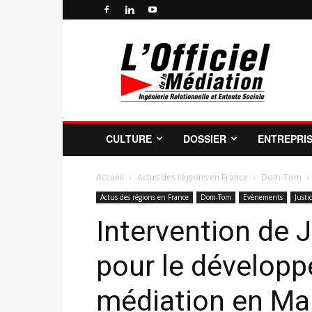
Officiel
de
la
Médiation
Professionnelle
et
de
CULTURE
DOSSIER
ENTREPRI
la
Profession
de
Accueil
Actus des régions en France
Dom-Tom
Médiateur
Actus des régions en France
Dom-Tom
Evènements
Justi
Intervention de 
pour le développ
médiation en Ma