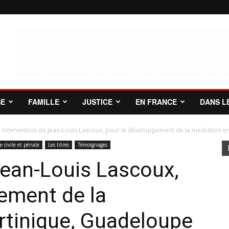
SE
FAMILLE
JUSTICE
EN FRANCE
DANS L
Intervention de Jean-Louis Lascoux, pour le développement de la médiation en 
ce civile et pénale
Les titres
Témoignages
Jean-Louis Lascoux,
ement de la
rtinique, Guadeloupe