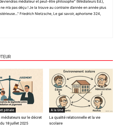
deviendras médiateur et peut-être philosophe" (Médiateurs Ed.),
e ne m’a pas déçu ! Je la trouve au contraire d’année en année plus
ystérieuse..." Friedrich Nietzsche, Le gai savoir, aphorisme 324,
UTEUR
e et pénale
A la Une
 médiateurs sur le décret
La qualité relationnelle et la vie
du 18 juillet 2025
scolaire