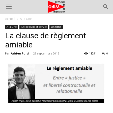
Accueil
A la Une
A la Une
Justice civile et pénale
Les titres
La clause de règlement
amiable
Par
Adrien Pujol
-
29 septembre 2016
11291
0