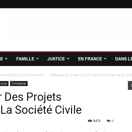
SE
FAMILLE
JUSTICE
EN FRANCE
DANS L
en médiation pour les nuls
L’Éthique Au Cœur Des Projets D’Entreprise Et De L
 nuls
Entreprise
 Des Projets
La Société Civile
8473
0