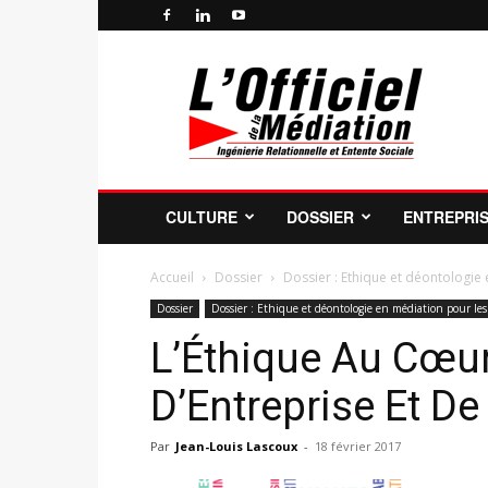
Officiel
de
la
Médiation
Professionnelle
et
de
CULTURE
DOSSIER
ENTREPRI
la
Profession
de
Accueil
Dossier
Dossier : Ethique et déontologie 
Médiateur
Dossier
Dossier : Ethique et déontologie en médiation pour les
L’Éthique Au Cœur
D’Entreprise Et De 
Par
Jean-Louis Lascoux
-
18 février 2017