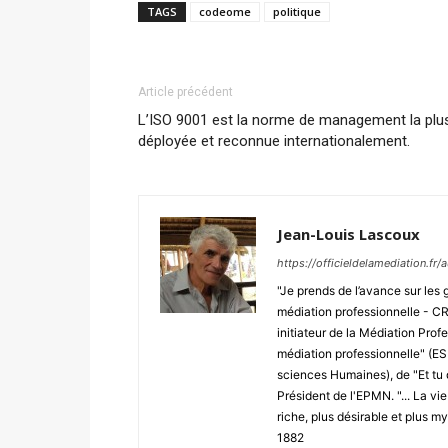
TAGS
codeome
politique
Article précédent
L’ISO 9001 est la norme de management la plu
déployée et reconnue internationalement.
Jean-Louis Lascoux
https://officieldelamediation.fr
"Je prends de l’avance sur les 
médiation professionnelle - CRE
initiateur de la Médiation Profe
médiation professionnelle" (E
sciences Humaines), de "Et tu 
Président de l'EPMN. "... La vi
riche, plus désirable et plus m
1882