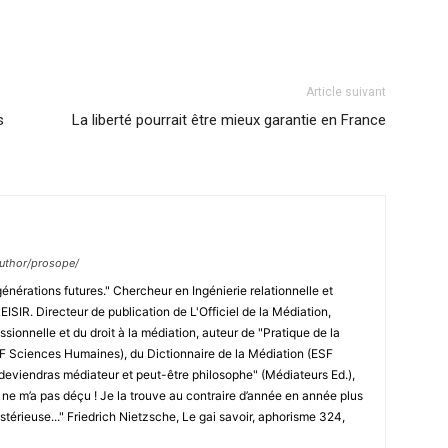
Article suivant
s
La liberté pourrait être mieux garantie en France
/author/prosope/
générations futures." Chercheur en Ingénierie relationnelle et
ISIR. Directeur de publication de L'Officiel de la Médiation,
ssionnelle et du droit à la médiation, auteur de "Pratique de la
SF Sciences Humaines), du Dictionnaire de la Médiation (ESF
deviendras médiateur et peut-être philosophe" (Médiateurs Ed.),
e ne m’a pas déçu ! Je la trouve au contraire d’année en année plus
ystérieuse..." Friedrich Nietzsche, Le gai savoir, aphorisme 324,