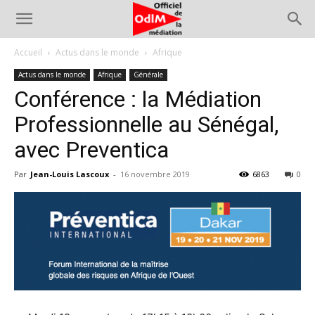
Accueil
Actus dans le monde
Afrique
Actus dans le monde
Afrique
Générale
Conférence : la Médiation
Professionnelle au Sénégal,
avec Preventica
Par
Jean-Louis Lascoux
-
16 novembre 2019
6863
0