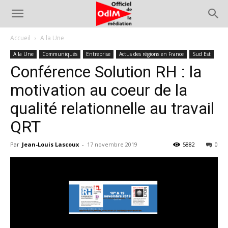
Accueil
A la Une
A la Une
Communiqués
Entreprise
Actus des régions en France
Sud Est
Conférence Solution RH : la
motivation au coeur de la
qualité relationnelle au travail
QRT
Par
Jean-Louis Lascoux
-
17 novembre 2019
5882
0