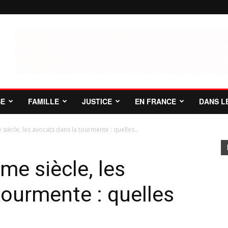
SE
FAMILLE
JUSTICE
EN FRANCE
DANS L
 siècle, les avocats dans la tourmente : quelles...
me siècle, les
tourmente : quelles