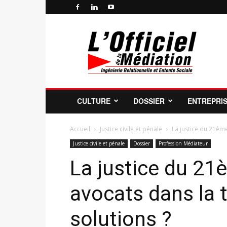
Officiel
de
la
Médiation
Professionnelle
et
de
CULTURE
DOSSIER
ENTREPRI
la
Profession
de
Accueil
Justice civile et pénale
La justice du 21ème
Médiateur
Justice civile et pénale
Dossier
Profession Médiateur
La justice du 21è
avocats dans la 
solutions ?