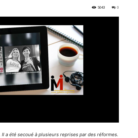
5043
0
 Il a été secoué à plusieurs reprises par des réformes.