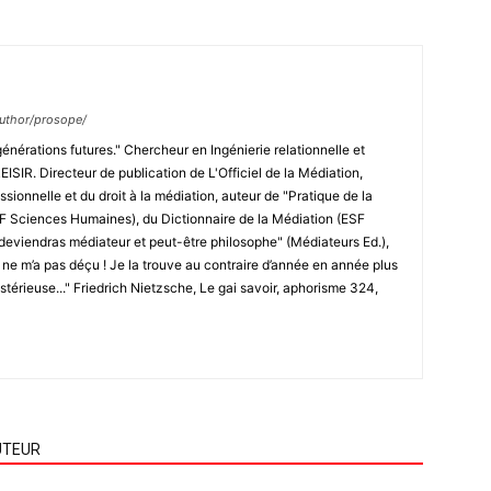
/author/prosope/
générations futures." Chercheur en Ingénierie relationnelle et
ISIR. Directeur de publication de L'Officiel de la Médiation,
ssionnelle et du droit à la médiation, auteur de "Pratique de la
SF Sciences Humaines), du Dictionnaire de la Médiation (ESF
deviendras médiateur et peut-être philosophe" (Médiateurs Ed.),
e ne m’a pas déçu ! Je la trouve au contraire d’année en année plus
ystérieuse..." Friedrich Nietzsche, Le gai savoir, aphorisme 324,
UTEUR