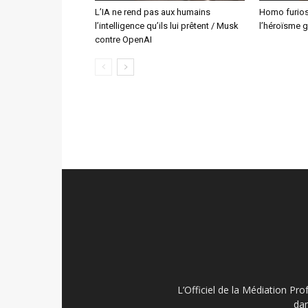
L’IA ne rend pas aux humains
Homo furiosu
l’intelligence qu’ils lui prêtent / Musk
l’héroïsme g
contre OpenAI
L’Officiel de la Médiation Pro
dan