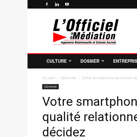
Officiel
de
la
Médiation
Professionnelle
et
de
CULTURE
DOSSIER
ENTREPRI
la
Profession
de
Accueil
Générale
Votre smartphone au service de l
Médiateur
Générale
Votre smartphone
qualité relationne
décidez