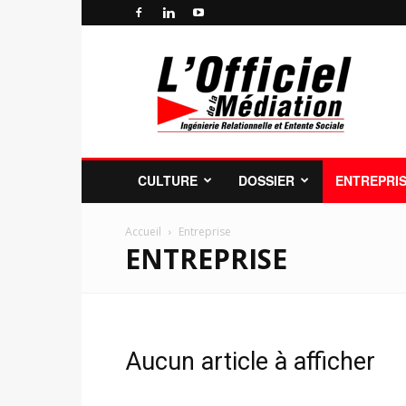
Officiel
de
la
Médiation
Professionnelle
et
de
CULTURE
DOSSIER
ENTREPRI
la
Profession
de
Accueil
Entreprise
ENTREPRISE
Médiateur
Aucun article à afficher