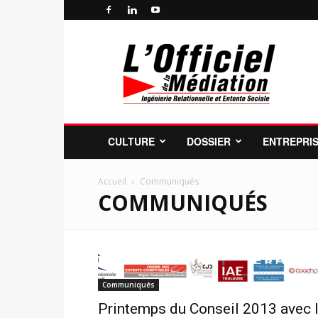
Officiel
de
la
Médiation
Professionnelle
et
de
CULTURE
DOSSIER
ENTREPRI
la
Profession
de
Accueil
Communiqués
COMMUNIQUÉS
Médiateur
Communiqués
Printemps du Conseil 2013 avec 