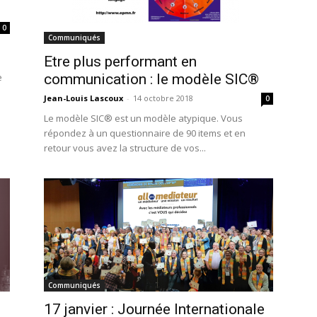
0
Communiqués
Etre plus performant en
e
communication : le modèle SIC®
Jean-Louis Lascoux
-
14 octobre 2018
0
Le modèle SIC® est un modèle atypique. Vous
répondez à un questionnaire de 90 items et en
retour vous avez la structure de vos...
Communiqués
17 janvier : Journée Internationale