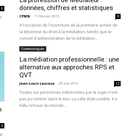
La profession de Médiateur :
données, chiffres et statistiques
0
CPMN
-
11 février 2015
0
t
A l'occasion de l'ouverture de la première année de
la décennie du droit à la médiation, tandis que le
conseil d'administration de la médiation...
Communiqués
La médiation professionnelle : une
alternative aux approches RPS et
QVT
Jean-Louis Lascoux
-
29 mai 2013
12
Toutes les personnes intéressées par le sujet n'ont
pas pu rentrer dans le lieu. La salle était comble. Il a
fallu refuser du monde...
n
0
t-