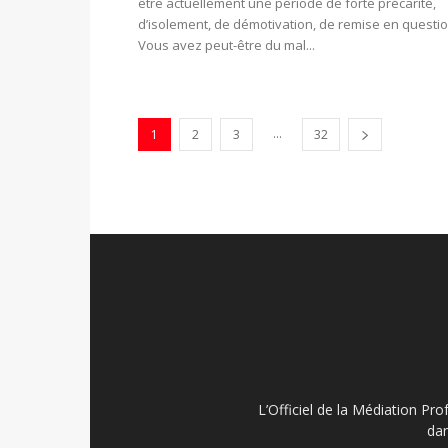
être actuellement une période de forte précarité,
d’isolement, de démotivation, de remise en questio
Vous avez peut-être du mal...
...
1
2
3
32
L’Officiel de la Médiation Pro
dan