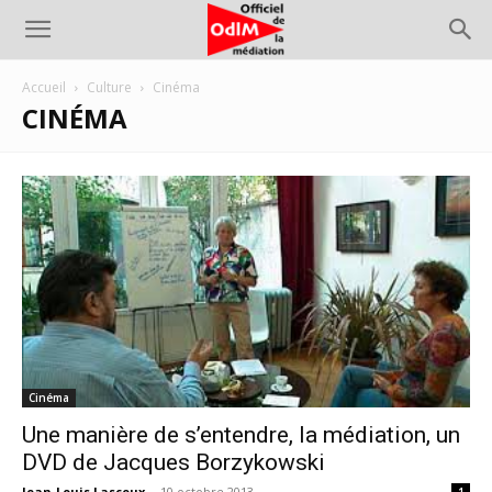
Accueil
Culture
Cinéma
CINÉMA
Cinéma
Une manière de s’entendre, la médiation, un
DVD de Jacques Borzykowski
Jean-Louis Lascoux
-
10 octobre 2013
1