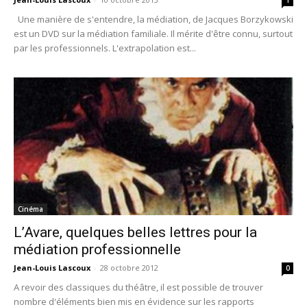
Une manière de s'entendre, la médiation, de Jacques Borzykowski
est un DVD sur la médiation familiale. Il mérite d'être connu, surtout
par les professionnels. L'extrapolation est...
Cinéma
L’Avare, quelques belles lettres pour la
médiation professionnelle
Jean-Louis Lascoux
-
28 octobre 2012
0
A revoir des classiques du théâtre, il est possible de trouver
nombre d'éléments bien mis en évidence sur les rapports