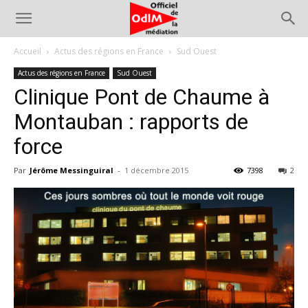
Accueil
Actus des régions en France
Sud Ouest
Actus des régions en France
Sud Ouest
Clinique Pont de Chaume à
Montauban : rapports de
force
Par
Jérôme Messinguiral
-
1 décembre 2015
7398
2