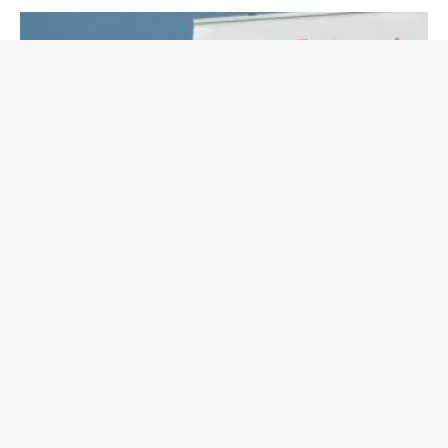
Espoirs de la médiation
Espoirs de la médiation : Préventica
Agnes Tavel
-
3 avril 2017
0
Plusieurs fois dans l'année depuis 2006, Préventica a fait une
place à la médiation professionnelle. Les visiteurs des salons
Préventica ont pu découvrir à...