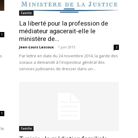
Famille
La liberté pour la profession de
médiateur agacerait-elle le
1
ministère de...
Jean-Louis Lascoux
-
1 juin 2015
2
Par lettre en date du 24 novembre 2014, la garde des
en
sceaux a demandé à l'inspecteur général des
services judiciaires de dresser dans un...
s
1
 le
Famille