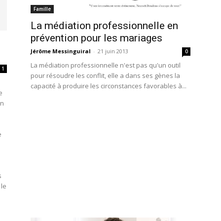
Famille
La médiation professionnelle en
prévention pour les mariages
Jérôme Messinguiral
-
21 juin 2013
0
La médiation professionnelle n'est pas qu'un outil
1
pour résoudre les conflit, elle a dans ses gènes la
capacité à produire les circonstances favorables à...
e
un
e
s
 le