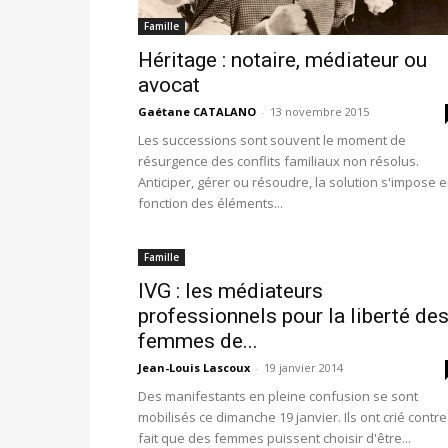
Famille
Héritage : notaire, médiateur ou
avocat
Gaétane CATALANO
-
13 novembre 2015
Les successions sont souvent le moment de
résurgence des conflits familiaux non résolus.
Anticiper, gérer ou résoudre, la solution s'impose 
fonction des éléments...
Famille
IVG : les médiateurs
professionnels pour la liberté de
femmes de...
Jean-Louis Lascoux
-
19 janvier 2014
Des manifestants en pleine confusion se sont
mobilisés ce dimanche 19 janvier. Ils ont crié contre
fait que des femmes puissent choisir d'être...