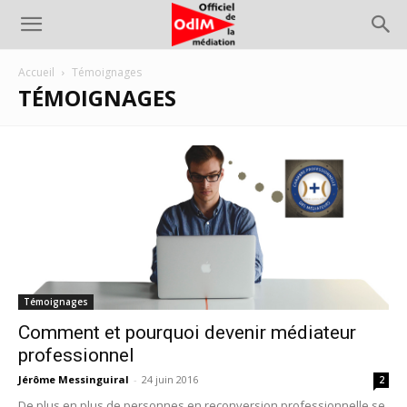
Accueil
Témoignages
TÉMOIGNAGES
Témoignages
Comment et pourquoi devenir médiateur
professionnel
Jérôme Messinguiral
-
24 juin 2016
2
De plus en plus de personnes en reconversion professionnelle se