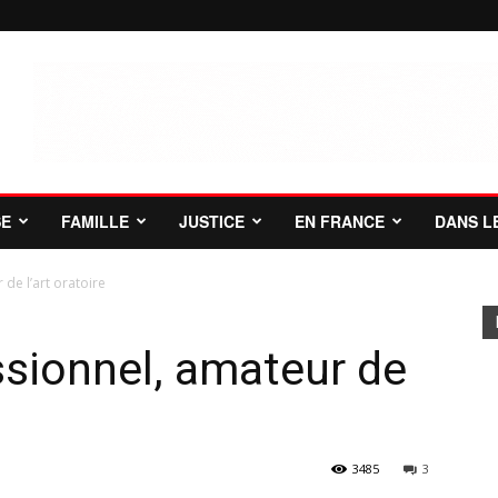
SE
FAMILLE
JUSTICE
EN FRANCE
DANS L
de l’art oratoire
sionnel, amateur de
3485
3