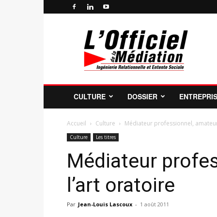
Officiel
de
la
Médiation
Professionnelle
et
de
CULTURE
DOSSIER
ENTREPRI
la
Profession
de
Accueil
Culture
Médiateur professionnel, amateur 
Médiateur
Culture
Les titres
Médiateur profes
l’art oratoire
Par
Jean-Louis Lascoux
-
1 août 2011