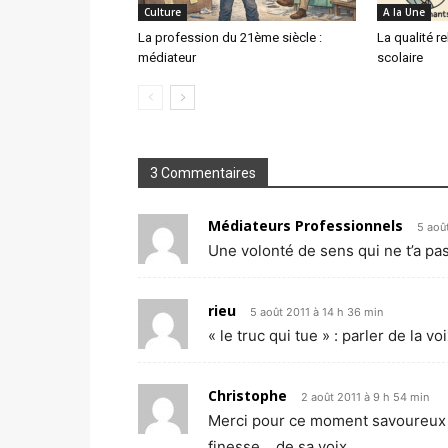
Culture
A la Une
La profession du 21ème siècle :
La qualité re
médiateur
scolaire
3 Commentaires
Médiateurs Professionnels
5 aoû
Une volonté de sens qui ne t’a pa
rieu
5 août 2011 à 14 h 36 min
« le truc qui tue » : parler de la 
Christophe
2 août 2011 à 9 h 54 min
Merci pour ce moment savoureux d
finesse….de sa voix